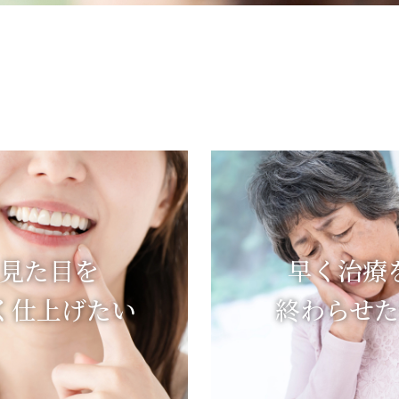
不安
ありませんか
に
は
見た目を
早く治療
く仕上げたい
終わらせ