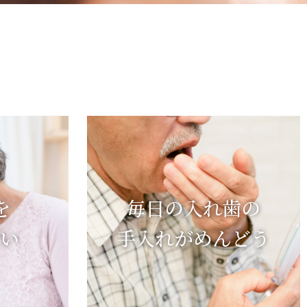
？
を
毎日の入れ歯の
たい
手入れがめんどう