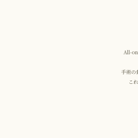
All
手術の
こ